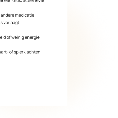
 een druk, actief leven
f andere medicatie
s verlaagt
id of weinig energie
art- of spierklachten