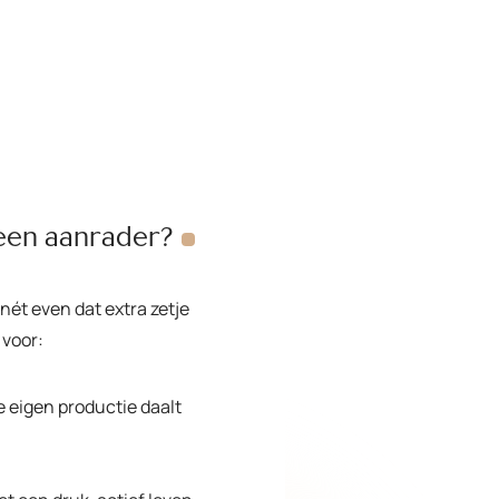
 een
aanrader?
 nét even dat extra zetje
 voor:
 eigen productie daalt