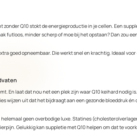
Want zonder Q10 stokt de energieproductie in je cellen. Een su
vaak futloos, minder scherp of moe bij het opstaan? Dan zou e
xtra goed opneembaar. Die werkt snel en krachtig. Ideaal voor 
edvaten
eemt. En laat dat nou net een plek zijn waar Q10 keihard nodig
udies wijzen uit dat het bijdraagt aan een gezonde bloeddruk én
 helemaal geen overbodige luxe. Statines (cholesterolverlage
ierpijn. Gelukkig kan suppletie met Q10 helpen om dat te voo