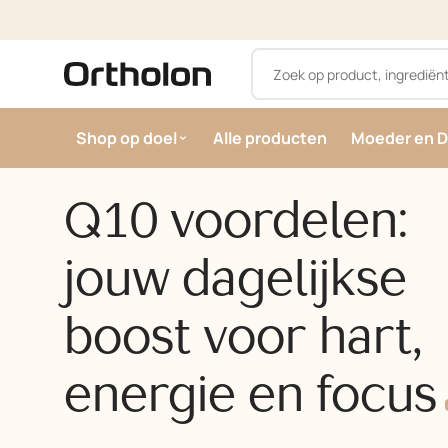
Ga naar de inhoud
Shop op doel
Alle producten
Moeder en D
Show submenu for Shop op doel c
Q10 voordelen:
jouw dagelijkse
boost voor hart,
energie en
focus