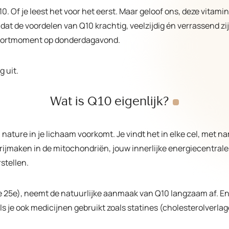
. Of je leest het voor het eerst. Maar geloof ons, deze vitami
de voordelen van Q10 krachtig, veelzijdig én verrassend zijn. 
 sportmoment op donderdagavond.
 uit.
Wat is Q10
eigenlijk?
 nature in je lichaam voorkomt. Je vindt het in elke cel, met nam
rijmaken in de mitochondriën, jouw innerlijke energiecentrales.
stellen.
je 25e), neemt de natuurlijke aanmaak van Q10 langzaam af. En
s je ook medicijnen gebruikt zoals statines (cholesterolverlage