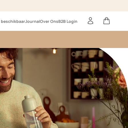
Cart
 beschikbaar
Journal
Over Ons
B2B Login